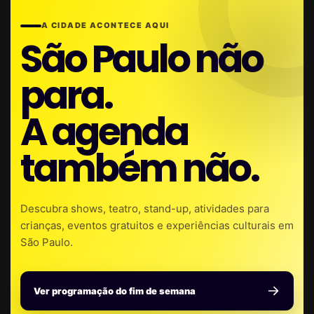
A CIDADE ACONTECE AQUI
São Paulo não
para.
A agenda
também não.
Descubra shows, teatro, stand-up, atividades para
crianças, eventos gratuitos e experiências culturais em
São Paulo.
Ver programação do fim de semana