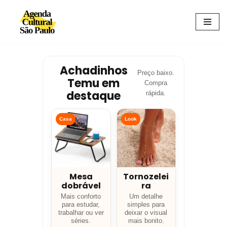
Avançar
para
o
conteúdo
Achadinhos
Preço baixo.
Temu em
Compra
destaque
rápida.
Casa
Look
Mesa
Tornozelei
dobrável
ra
Mais conforto
Um detalhe
para estudar,
simples para
trabalhar ou ver
deixar o visual
séries.
mais bonito.