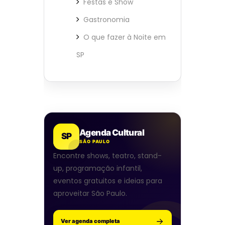
Festas e Show
Gastronomia
O que fazer à Noite em
SP
Agenda Cultural
SP
SÃO PAULO
Encontre shows, teatro, stand-
up, programação infantil,
eventos gratuitos e ideias para
aproveitar São Paulo.
Ver agenda completa