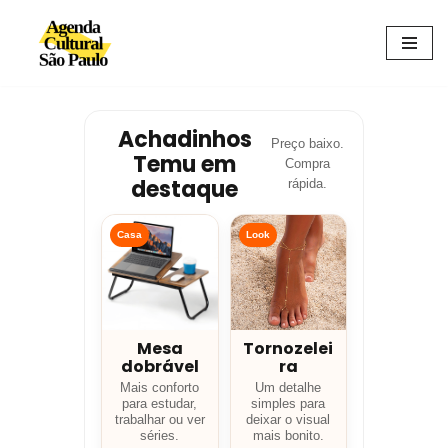
Avançar
para
o
conteúdo
Achadinhos
Preço baixo.
Temu em
Compra
destaque
rápida.
Casa
Look
Mesa
Tornozelei
dobrável
ra
Mais conforto
Um detalhe
para estudar,
simples para
trabalhar ou ver
deixar o visual
séries.
mais bonito.