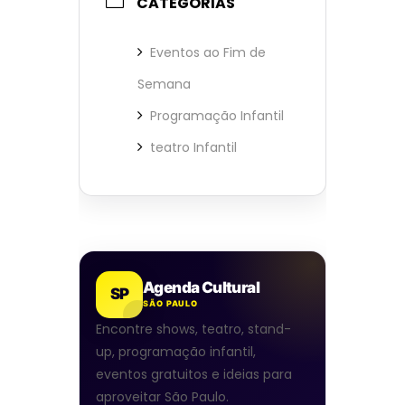
CATEGORIAS
Eventos ao Fim de
Semana
Programação Infantil
teatro Infantil
Agenda Cultural
SP
SÃO PAULO
Encontre shows, teatro, stand-
up, programação infantil,
eventos gratuitos e ideias para
aproveitar São Paulo.