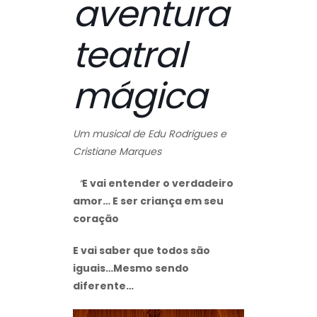
aventura
teatral
mágica
Um musical de Edu Rodrigues e
Cristiane Marques
“
E vai entender o verdadeiro
amor… E ser criança em seu
coração
E vai saber que todos são
iguais…Mesmo sendo
diferente…