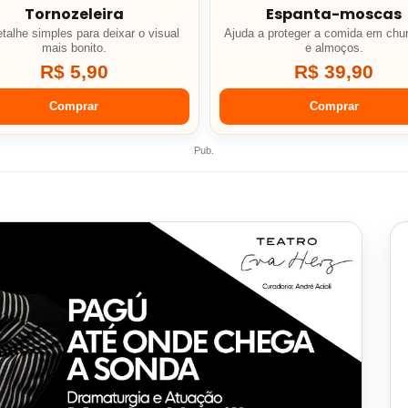
Tornozeleira
Espanta-moscas
talhe simples para deixar o visual
Ajuda a proteger a comida em chu
mais bonito.
e almoços.
R$ 5,90
R$ 39,90
Comprar
Comprar
Pub.