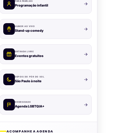
PARA FAMÍLIAS
Programação infantil
HUMOR AO VIVO
Stand-up comedy
ENTRADA LIVRE
Eventos gratuitos
DEPOIS DO PÔR DO SOL
São Paulo à noite
DIVERSIDADE
Agenda LGBTQIA+
ACOMPANHE A AGENDA