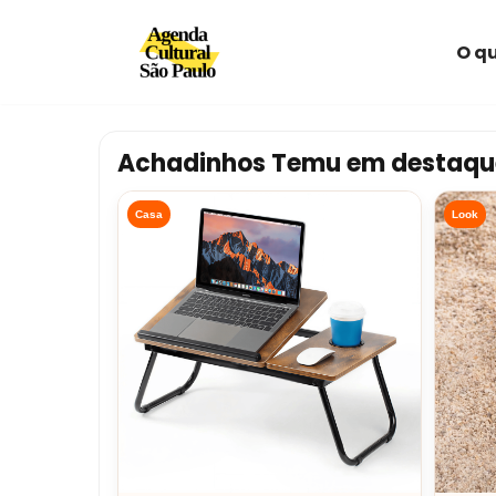
O qu
Avançar
para
o
conteúdo
Achadinhos Temu em destaqu
Casa
Look