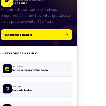
SP
SÃO PAULO
Encontre shows, teatro, stand-up,
programação infantil, eventos gratuitos e
ideias para aproveitar São Paulo.
Ver agenda completa
EXPLORE SÃO PAULO
DESTAQUES
Fim de semana em São Paulo
EM CARTAZ
Peças de teatro