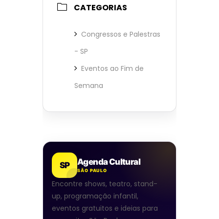
CATEGORIAS
Congressos e Palestras
- SP
Eventos ao Fim de
Semana
Agenda Cultural
SP
SÃO PAULO
Encontre shows, teatro, stand-
up, programação infantil,
eventos gratuitos e ideias para