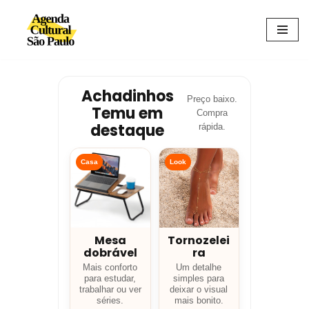
Avançar
para
o
conteúdo
Achadinhos
Preço baixo.
Temu em
Compra
destaque
rápida.
Casa
Look
Mesa
Tornozelei
dobrável
ra
Mais conforto
Um detalhe
para estudar,
simples para
trabalhar ou ver
deixar o visual
séries.
mais bonito.