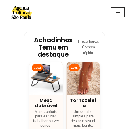
Avançar
para
o
conteúdo
Achadinhos
Preço baixo.
Temu em
Compra
destaque
rápida.
Casa
Look
Mesa
Tornozelei
dobrável
ra
Mais conforto
Um detalhe
para estudar,
simples para
trabalhar ou ver
deixar o visual
séries.
mais bonito.