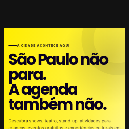
A CIDADE ACONTECE AQUI
São Paulo não
para.
A agenda
também não.
Descubra shows, teatro, stand-up, atividades para
crianças, eventos gratuitos e experiências culturais em