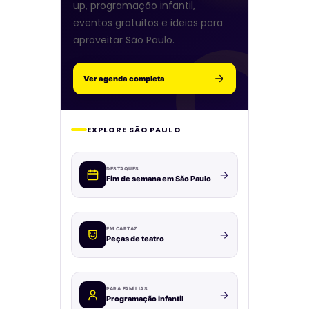
up, programação infantil,
eventos gratuitos e ideias para
aproveitar São Paulo.
Ver agenda completa
EXPLORE SÃO PAULO
DESTAQUES
Fim de semana em São Paulo
EM CARTAZ
Peças de teatro
PARA FAMÍLIAS
Programação infantil