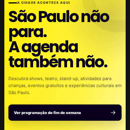
A CIDADE ACONTECE AQUI
São Paulo não
para.
A agenda
também não.
Descubra shows, teatro, stand-up, atividades para
crianças, eventos gratuitos e experiências culturais em
São Paulo.
Ver programação do fim de semana