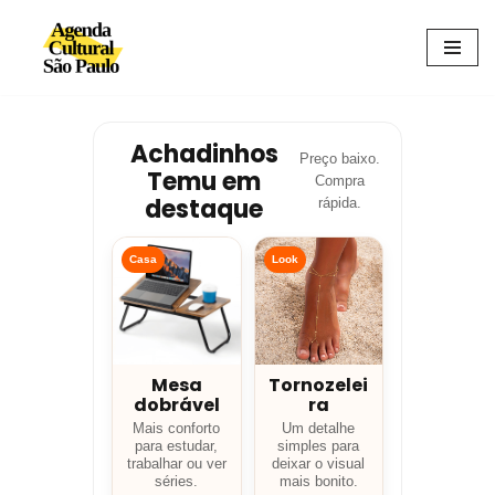
Avançar
para
o
conteúdo
Achadinhos
Preço baixo.
Temu em
Compra
destaque
rápida.
Casa
Look
Mesa
Tornozelei
dobrável
ra
Mais conforto
Um detalhe
para estudar,
simples para
trabalhar ou ver
deixar o visual
séries.
mais bonito.