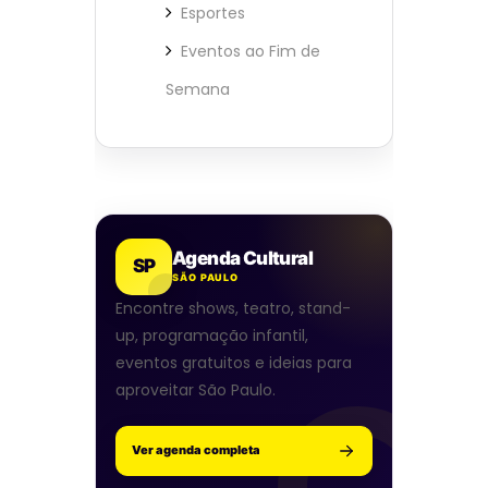
Esportes
Eventos ao Fim de
Semana
Agenda Cultural
SP
SÃO PAULO
Encontre shows, teatro, stand-
up, programação infantil,
eventos gratuitos e ideias para
aproveitar São Paulo.
Ver agenda completa