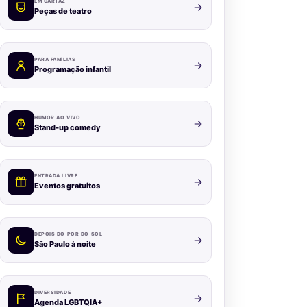
EM CARTAZ
Peças de teatro
PARA FAMÍLIAS
Programação infantil
HUMOR AO VIVO
Stand-up comedy
ENTRADA LIVRE
Eventos gratuitos
DEPOIS DO PÔR DO SOL
São Paulo à noite
DIVERSIDADE
Agenda LGBTQIA+