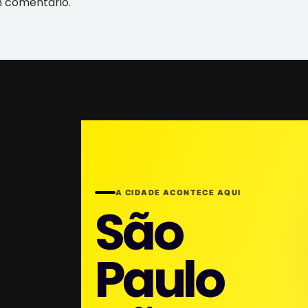
m comentário.
A CIDADE ACONTECE AQUI
São
Paulo