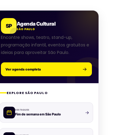
Agenda Cultural
SP
SÃO PAULO
Encontre shows, teatro, stand-up,
programação infantil, eventos gratuitos e
ideias para aproveitar São Paulo.
Ver agenda completa
EXPLORE SÃO PAULO
DESTAQUES
Fim de semana em São Paulo