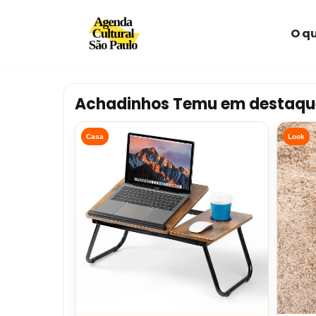
O qu
Avançar
para
o
conteúdo
Achadinhos Temu em destaqu
Casa
Look