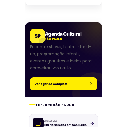
Agenda Cultural
SP
SÃO PAULO
Encontre shows, teatro, stand-
up, programação infantil,
eventos gratuitos e ideias para
aproveitar São Paulo.
Ver agenda completa
EXPLORE SÃO PAULO
DESTAQUES
Fim de semana em São Paulo