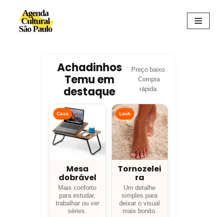
Avançar
para
o
conteúdo
Achadinhos
Preço baixo.
Temu em
Compra
destaque
rápida.
Casa
Look
Mesa
Tornozelei
dobrável
ra
Mais conforto
Um detalhe
para estudar,
simples para
trabalhar ou ver
deixar o visual
séries.
mais bonito.