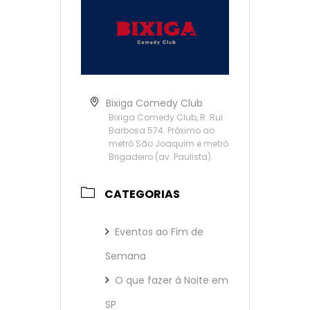
Bixiga Comedy Club
Bixiga Comedy Club, R. Rui
Barbosa 574. Próximo ao
metrô São Joaquim e metrô
Brigadeiro (av. Paulista).
CATEGORIAS
Eventos ao Fim de
Semana
O que fazer à Noite em
SP