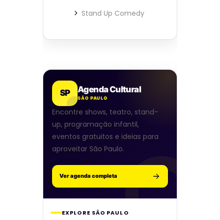
Stand Up Comedy
Agenda Cultural
SP
SÃO PAULO
Encontre shows, teatro, stand-
up, programação infantil,
eventos gratuitos e ideias para
aproveitar São Paulo.
Ver agenda completa
EXPLORE SÃO PAULO