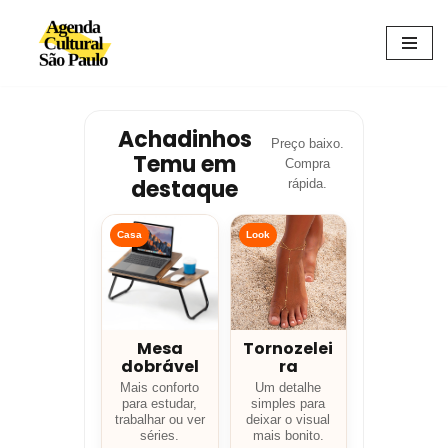
Avançar
para
o
conteúdo
Achadinhos
Preço baixo.
Temu em
Compra
destaque
rápida.
Casa
Look
Mesa
Tornozelei
dobrável
ra
Mais conforto
Um detalhe
para estudar,
simples para
trabalhar ou ver
deixar o visual
séries.
mais bonito.