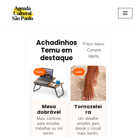
Avançar
para
o
conteúdo
Achadinhos
Preço baixo.
Temu em
Compra
destaque
rápida.
Casa
Look
Mesa
Tornozelei
dobrável
ra
Mais conforto
Um detalhe
para estudar,
simples para
trabalhar ou ver
deixar o visual
séries.
mais bonito.