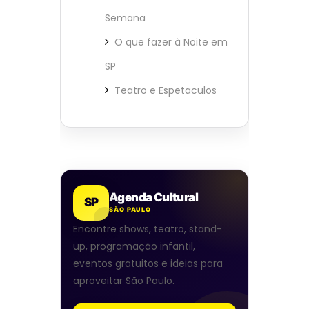
Semana
O que fazer à Noite em
SP
Teatro e Espetaculos
Agenda Cultural
SP
SÃO PAULO
Encontre shows, teatro, stand-
up, programação infantil,
eventos gratuitos e ideias para
aproveitar São Paulo.