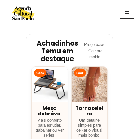
Avançar
para
o
conteúdo
Achadinhos
Preço baixo.
Temu em
Compra
destaque
rápida.
Casa
Look
Mesa
Tornozelei
dobrável
ra
Mais conforto
Um detalhe
para estudar,
simples para
trabalhar ou ver
deixar o visual
séries.
mais bonito.