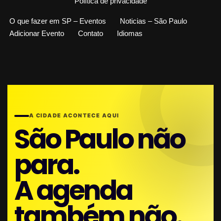
Política de privacidade
O que fazer em SP – Eventos
Noticias – São Paulo
Adicionar Evento
Contato
Idiomas
A CIDADE ACONTECE AQUI
São Paulo não
para.
A agenda
também não.