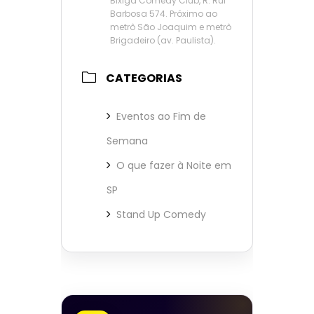
Bixiga Comedy Club, R. Rui
Barbosa 574. Próximo ao
metrô São Joaquim e metrô
Brigadeiro (av. Paulista).
CATEGORIAS
Eventos ao Fim de
Semana
O que fazer à Noite em
SP
Stand Up Comedy