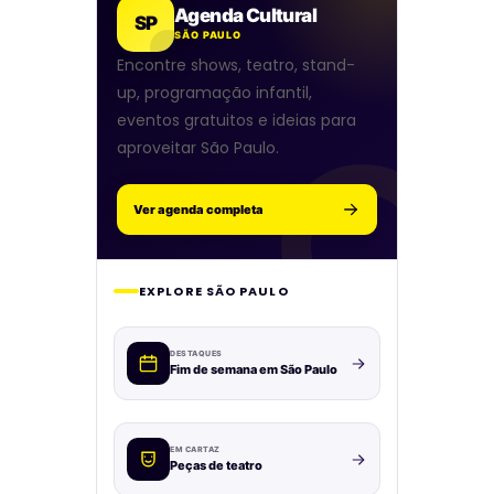
Agenda Cultural
SP
SÃO PAULO
Encontre shows, teatro, stand-
up, programação infantil,
eventos gratuitos e ideias para
aproveitar São Paulo.
Ver agenda completa
EXPLORE SÃO PAULO
DESTAQUES
Fim de semana em São Paulo
EM CARTAZ
Peças de teatro