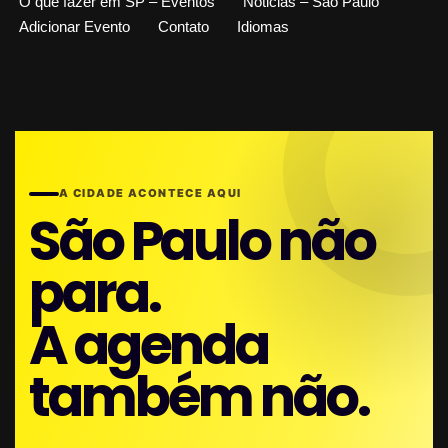
O que fazer em SP – Eventos
Noticias – São Paulo
Adicionar Evento
Contato
Idiomas
A CIDADE ACONTECE AQUI
São Paulo não
para.
A agenda
também não.