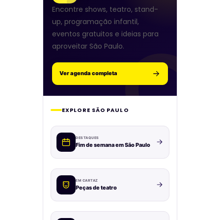
Encontre shows, teatro, stand-
up, programação infantil,
eventos gratuitos e ideias para
aproveitar São Paulo.
Ver agenda completa
EXPLORE SÃO PAULO
DESTAQUES
Fim de semana em São Paulo
EM CARTAZ
Peças de teatro