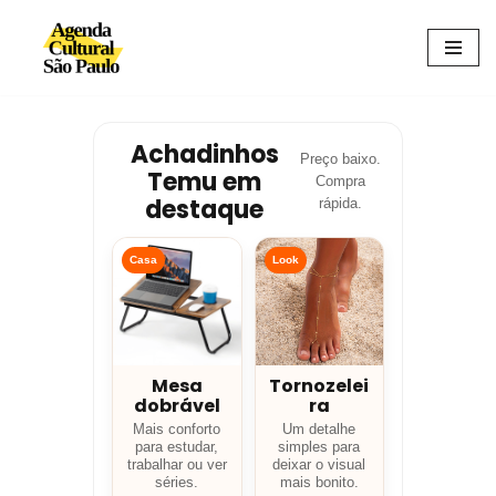
Avançar
para
o
conteúdo
Achadinhos
Preço baixo.
Temu em
Compra
destaque
rápida.
Casa
Look
Mesa
Tornozelei
dobrável
ra
Mais conforto
Um detalhe
para estudar,
simples para
trabalhar ou ver
deixar o visual
séries.
mais bonito.