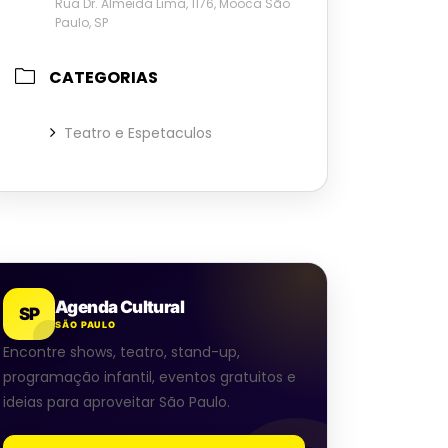
Rua Dr. Almeida Lima, 1176, Mooca São
Paulo, SP
CATEGORIAS
Teatro e Espetaculos
Agenda Cultural
SP
SÃO PAULO
Encontre shows, teatro, stand-up,
programação infantil, eventos gratuitos e
ideias para aproveitar São Paulo.