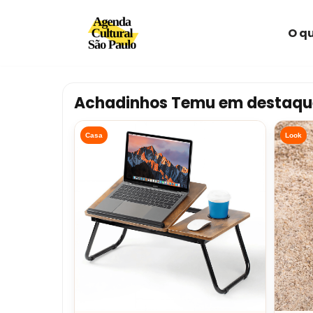
O qu
Avançar
para
o
conteúdo
Achadinhos Temu em destaqu
Casa
Look