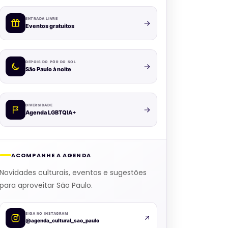
ENTRADA LIVRE
Eventos gratuitos
DEPOIS DO PÔR DO SOL
São Paulo à noite
DIVERSIDADE
Agenda LGBTQIA+
ACOMPANHE A AGENDA
Novidades culturais, eventos e sugestões
para aproveitar São Paulo.
SIGA NO INSTAGRAM
@agenda_cultural_sao_paulo