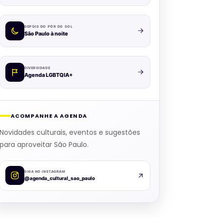
DEPOIS DO PÔR DO SOL
São Paulo à noite
DIVERSIDADE
Agenda LGBTQIA+
ACOMPANHE A AGENDA
Novidades culturais, eventos e sugestões
para aproveitar São Paulo.
SIGA NO INSTAGRAM
@agenda_cultural_sao_paulo