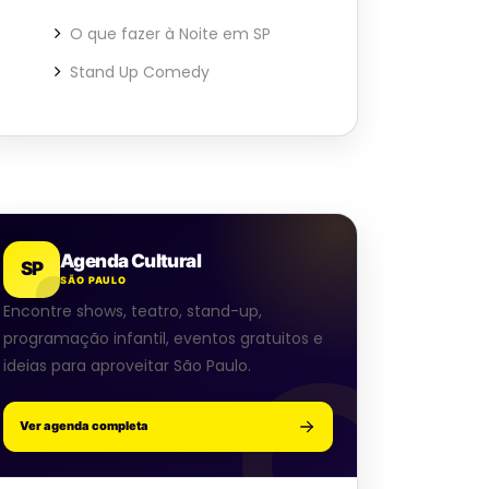
O que fazer à Noite em SP
Stand Up Comedy
Agenda Cultural
SP
SÃO PAULO
Encontre shows, teatro, stand-up,
programação infantil, eventos gratuitos e
ideias para aproveitar São Paulo.
Ver agenda completa