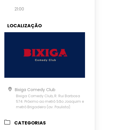
21:00
LOCALIZAÇÃO
Bixiga Comedy Club
Bixiga Comedy Club, R. Rui Barbosa
574. Próximo ao metrô São Joaquim e
metrô Brigadeiro (av. Paulista).
CATEGORIAS