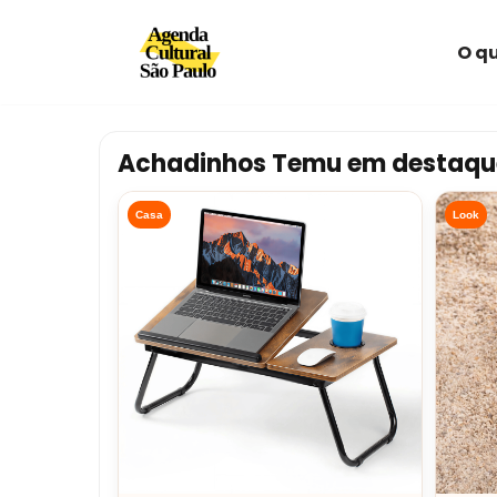
O qu
Avançar
para
o
conteúdo
Achadinhos Temu em destaqu
Casa
Look