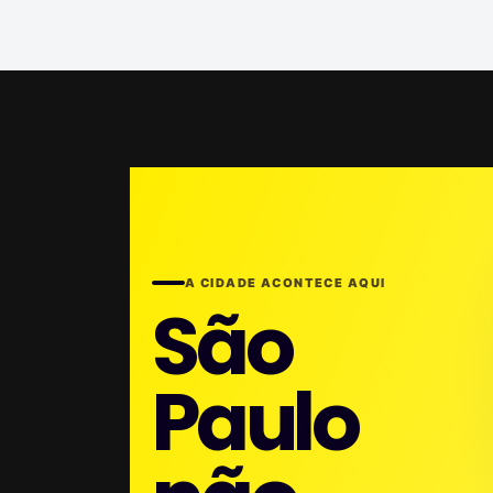
A CIDADE ACONTECE AQUI
São
Paulo