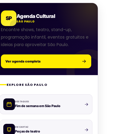
Agenda Cultural
SP
SÃO PAULO
Encontre shows, teatro, stand-up,
programação infantil, eventos gratuitos e
ideias para aproveitar São Paulo.
Ver agenda completa
EXPLORE SÃO PAULO
DESTAQUES
Fim de semana em São Paulo
EM CARTAZ
Peças de teatro