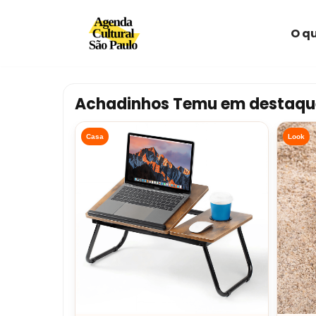
O qu
Avançar
para
o
conteúdo
Achadinhos Temu em destaqu
Casa
Look