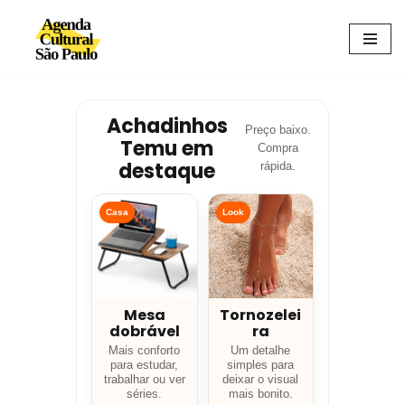
Avançar
para
o
conteúdo
Achadinhos
Preço baixo.
Temu em
Compra
destaque
rápida.
Casa
Look
Mesa
Tornozelei
dobrável
ra
Mais conforto
Um detalhe
para estudar,
simples para
trabalhar ou ver
deixar o visual
séries.
mais bonito.