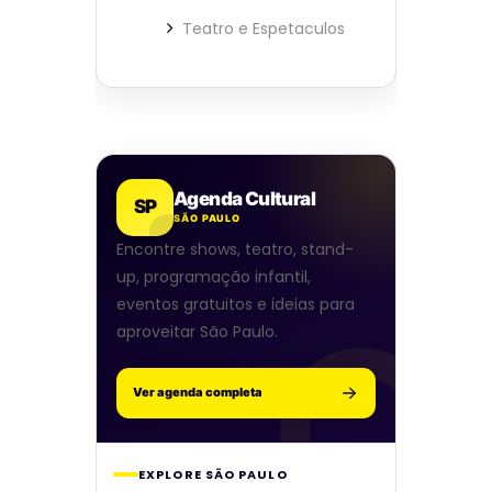
Teatro e Espetaculos
Agenda Cultural
SP
SÃO PAULO
Encontre shows, teatro, stand-
up, programação infantil,
eventos gratuitos e ideias para
aproveitar São Paulo.
Ver agenda completa
EXPLORE SÃO PAULO