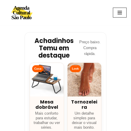
Avançar
para
o
conteúdo
Achadinhos
Preço baixo.
Temu em
Compra
destaque
rápida.
Casa
Look
Mesa
Tornozelei
dobrável
ra
Mais conforto
Um detalhe
para estudar,
simples para
trabalhar ou ver
deixar o visual
séries.
mais bonito.