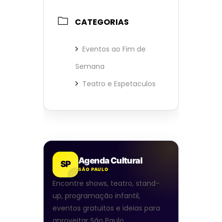
CATEGORIAS
Eventos ao Fim de
Semana
Teatro e Espetaculos
Agenda Cultural
SP
SÃO PAULO
Encontre shows, teatro, stand-
up, programação infantil,
eventos gratuitos e ideias para
aproveitar São Paulo.