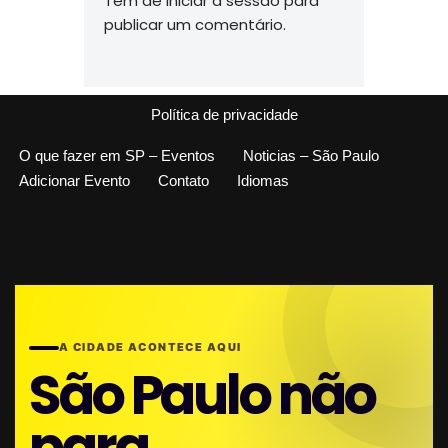
Tem de
iniciar a sessão
para
publicar um comentário.
Política de privacidade
O que fazer em SP – Eventos
Noticias – São Paulo
Adicionar Evento
Contato
Idiomas
A CIDADE ACONTECE AQUI
São Paulo não
para.