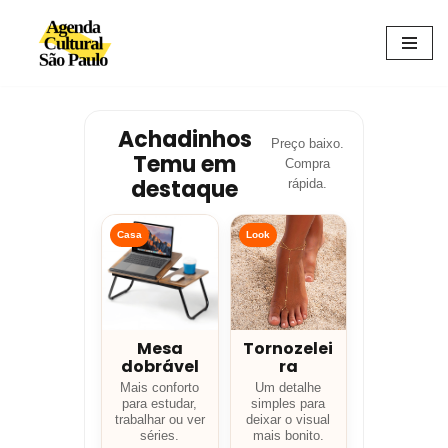
Avançar
para
o
conteúdo
Achadinhos
Preço baixo.
Temu em
Compra
destaque
rápida.
Casa
Look
Mesa
Tornozelei
dobrável
ra
Mais conforto
Um detalhe
para estudar,
simples para
trabalhar ou ver
deixar o visual
séries.
mais bonito.