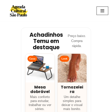
Avançar
para
o
conteúdo
Achadinhos
Preço baixo.
Temu em
Compra
destaque
rápida.
Casa
Look
Mesa
Tornozelei
dobrável
ra
Mais conforto
Um detalhe
para estudar,
simples para
trabalhar ou ver
deixar o visual
séries.
mais bonito.