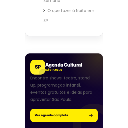
Semana
O que fazer à Noite em
SP
Agenda Cultural
SP
SÃO PAULO
Encontre shows, teatro, stand-
up, programação infantil,
eventos gratuitos e ideias para
aproveitar São Paulo.
Ver agenda completa