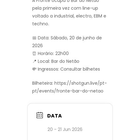
A Fronte ocupa o Bar do Netão
pela primeira vez com line-up
voltado a industrial, electro, EBM e
techno.
📅 Data: Sábado, 20 de junho de
2026
⏰ Horário: 22h00
📍 Local: Bar do Netão
💸 Ingressos: Consultar bilhetes
Bilheteira: https://shotgun.live/pt-
pt/events/fronte-bar-do-netao
DATA
20 - 21 Jun 2026