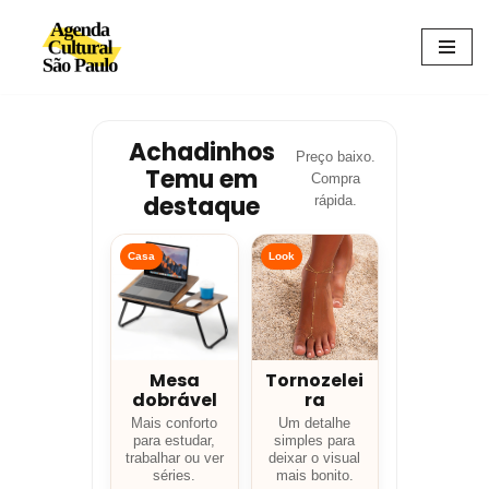
Avançar
para
o
conteúdo
Achadinhos
Preço baixo.
Temu em
Compra
destaque
rápida.
Casa
Look
Mesa
Tornozelei
dobrável
ra
Mais conforto
Um detalhe
para estudar,
simples para
trabalhar ou ver
deixar o visual
séries.
mais bonito.