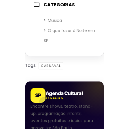
CATEGORIAS
Música
O que fazer à Noite em
SP
Tags:
CARNAVAL
Agenda Cultural
SP
SÃO PAULO
Encontre shows, teatro, stand-
up, programação infantil,
eventos gratuitos e ideias para
aproveitar São Paulo.