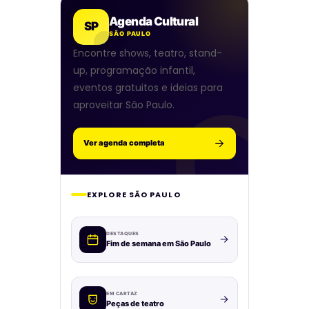
Agenda Cultural
SP
SÃO PAULO
Encontre shows, teatro, stand-
up, programação infantil,
eventos gratuitos e ideias para
aproveitar São Paulo.
Ver agenda completa
EXPLORE SÃO PAULO
DESTAQUES
Fim de semana em São Paulo
EM CARTAZ
Peças de teatro