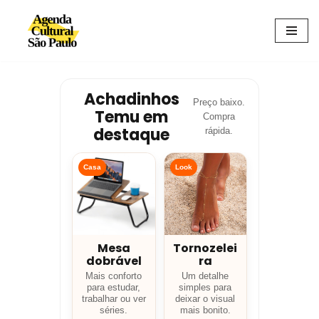
Avançar
para
o
conteúdo
Achadinhos
Preço baixo.
Temu em
Compra
destaque
rápida.
Casa
Look
Mesa
Tornozelei
dobrável
ra
Mais conforto
Um detalhe
para estudar,
simples para
trabalhar ou ver
deixar o visual
séries.
mais bonito.