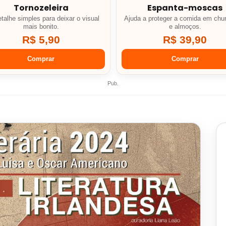
Tornozeleira
Espanta-moscas
talhe simples para deixar o visual
Ajuda a proteger a comida em chu
mais bonito.
e almoços.
R$ 5,90
R$ 39,90
Comprar
Comprar
Pub.