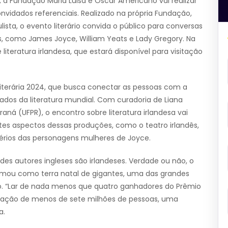
0, a Fundação Maria Luisa e Oscar Americano vai realizar
nvidados referenciais. Realizado na própria Fundação,
lista, o evento literário convida o público para conversas
s, como James Joyce, William Yeats e Lady Gregory. Na
iteratura irlandesa, que estará disponível para visitação
iterária 2024, que busca conectar as pessoas com a
mados da literatura mundial. Com curadoria de Liana
aná (UFPR), o encontro sobre literatura irlandesa vai
s aspectos dessas produções, como o teatro irlandês,
stérios das personagens mulheres de Joyce.
des autores ingleses são irlandeses. Verdade ou não, o
 firmou como terra natal de gigantes, uma das grandes
eão. “Lar de nada menos que quatro ganhadores do Prêmio
nação de menos de sete milhões de pessoas, uma
a.