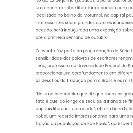
No dia 22 de junho (sábado), a partir das 10h3
um encontro sobre literatura irlandesa com co
localizada no bairro do Morumbi, na capital pau
interessantes sobre grandes autores irlandese
ocasião, será inaugurada uma exposição sobre l
até a primeira semana de outubro.
O evento faz parte da programação da Série L
sensibilidade das palavras de escritores reno
Leão, professora da Universidade Federal do Par
proporcionar um aprofundamento em diferente
os desafios da tradução para o Brasil e os mi
“Há uma brincadeira que diz que todos os gran
fato é que, ao longo de séculos, a Irlanda se
capitais literárias do mundo”, afirma Liana L
Nobel, um recorde impressionante para uma 
fração da população de São Paulo”, acrescent