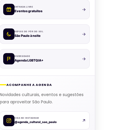
ENTRADA LIVRE
Eventos gratuitos
DEPOIS DO PÔR DO SOL
São Paulo à noite
DIVERSIDADE
Agenda LGBTQIA+
ACOMPANHE A AGENDA
Novidades culturais, eventos e sugestões
para aproveitar São Paulo.
SIGA NO INSTAGRAM
@agenda_cultural_sao_paulo