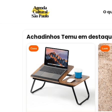
O qu
Avançar
para
o
conteúdo
Achadinhos Temu em destaqu
Casa
Look