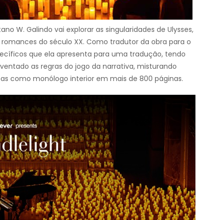
tano W. Galindo vai explorar as singularidades de Ulysses,
romances do século XX. Como tradutor da obra para o
pecíficos que ela apresenta para uma tradução, tendo
nventado as regras do jogo da narrativa, misturando
cnicas como monólogo interior em mais de 800 páginas.