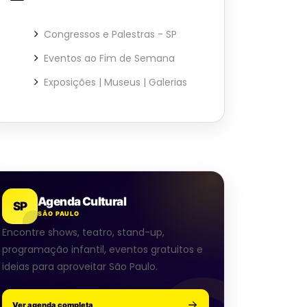
Congressos e Palestras - SP
Eventos ao Fim de Semana
Exposições | Museus | Galerias
Agenda Cultural
SP
SÃO PAULO
Encontre shows, teatro, stand-up,
programação infantil, eventos gratuitos e
ideias para aproveitar São Paulo.
Ver agenda completa