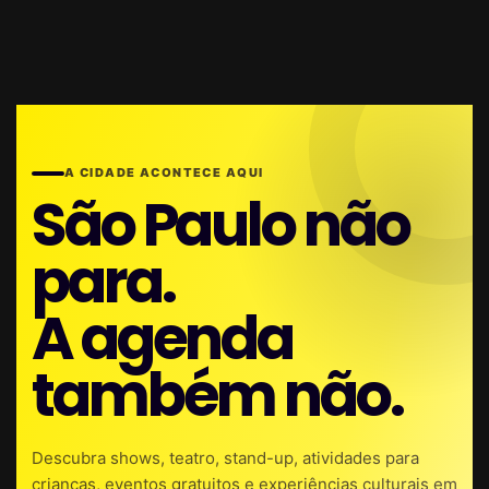
A CIDADE ACONTECE AQUI
São Paulo não
para.
A agenda
também não.
Descubra shows, teatro, stand-up, atividades para
crianças, eventos gratuitos e experiências culturais em