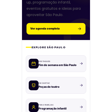
up, programação infantil,
eventos gratuitos e ideias para
aproveitar São Paulo.
Ver agenda completa
EXPLORE SÃO PAULO
DESTAQUES
Fim de semana em São Paulo
EM CARTAZ
Peças de teatro
PARA FAMÍLIAS
Programação infantil