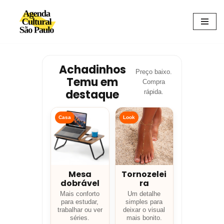
Avançar
para
o
conteúdo
Achadinhos
Preço baixo.
Temu em
Compra
destaque
rápida.
Casa
Look
Mesa
Tornozelei
dobrável
ra
Mais conforto
Um detalhe
para estudar,
simples para
trabalhar ou ver
deixar o visual
séries.
mais bonito.