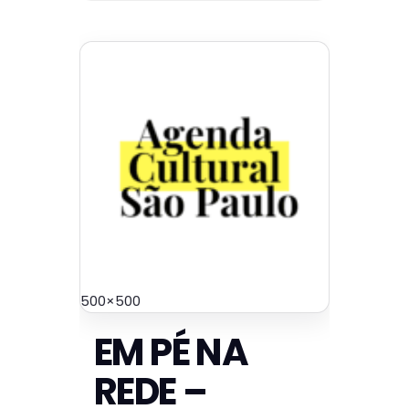
500×500
EM PÉ NA
REDE –