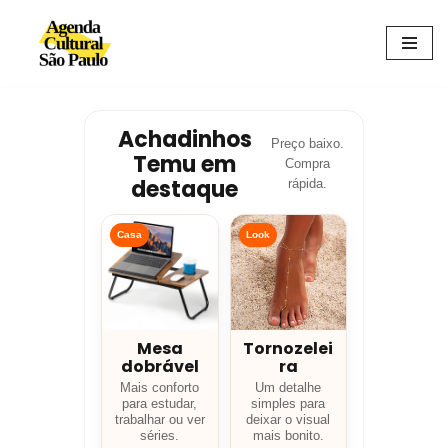
Avançar
para
o
conteúdo
Achadinhos
Preço baixo.
Temu em
Compra
destaque
rápida.
Casa
Look
Mesa
Tornozelei
dobrável
ra
Mais conforto
Um detalhe
para estudar,
simples para
trabalhar ou ver
deixar o visual
séries.
mais bonito.