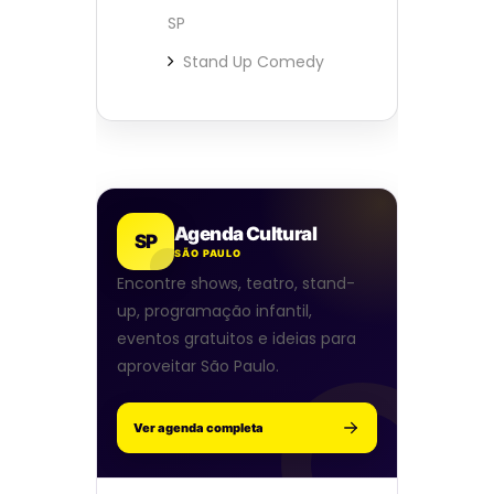
SP
Stand Up Comedy
Agenda Cultural
SP
SÃO PAULO
Encontre shows, teatro, stand-
up, programação infantil,
eventos gratuitos e ideias para
aproveitar São Paulo.
Ver agenda completa