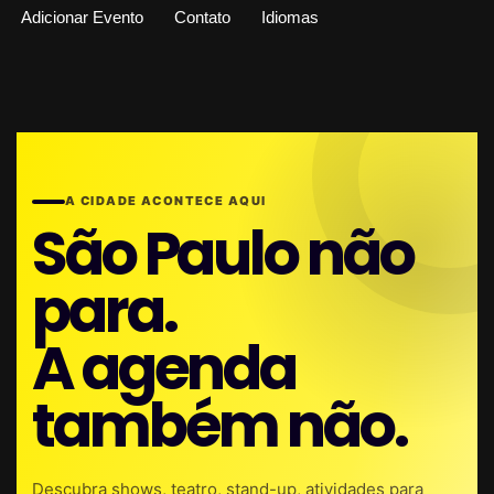
Adicionar Evento
Contato
Idiomas
A CIDADE ACONTECE AQUI
São Paulo não
para.
A agenda
também não.
Descubra shows, teatro, stand-up, atividades para