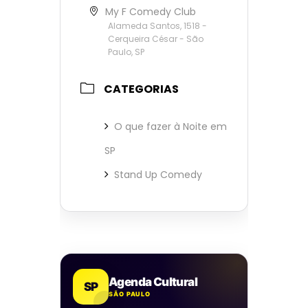
My F Comedy Club
Alameda Santos, 1518 -
Cerqueira César - São
Paulo, SP
CATEGORIAS
O que fazer à Noite em
SP
Stand Up Comedy
Agenda Cultural
SP
SÃO PAULO