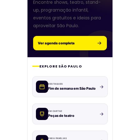
Encontre shows, teatro, stand-
up, programação infantil,
eventos gratuitos e ideias para
aproveitar São Paulo.
Ver agenda completa
EXPLORE SÃO PAULO
DESTAQUES
Fim de semana em São Paulo
EM CARTAZ
Peças de teatro
PARA FAMÍLIAS