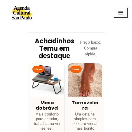
Avançar
para
o
conteúdo
Achadinhos
Preço baixo.
Temu em
Compra
destaque
rápida.
Casa
Look
Mesa
Tornozelei
dobrável
ra
Mais conforto
Um detalhe
para estudar,
simples para
trabalhar ou ver
deixar o visual
séries.
mais bonito.