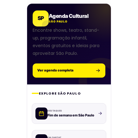
Agenda Cultural
SP
SÃO PAULO
Encontre shows, teatro, stand-
up, programação infantil,
eventos gratuitos e ideias para
aproveitar São Paulo.
Ver agenda completa
EXPLORE SÃO PAULO
DESTAQUES
Fim de semana em São Paulo
EM CARTAZ