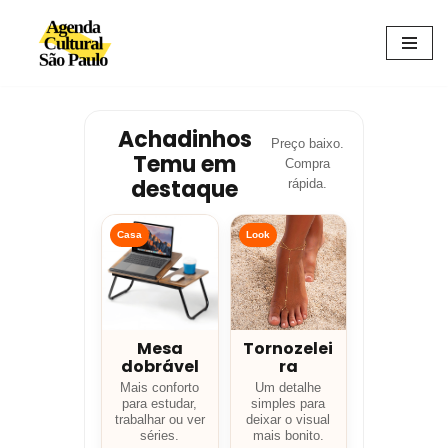
Avançar
para
o
conteúdo
Achadinhos
Preço baixo.
Temu em
Compra
destaque
rápida.
Casa
Look
Mesa
Tornozelei
dobrável
ra
Mais conforto
Um detalhe
para estudar,
simples para
trabalhar ou ver
deixar o visual
séries.
mais bonito.