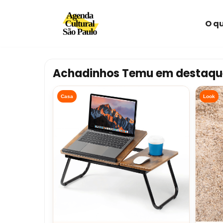
O qu
Avançar
para
o
conteúdo
Achadinhos Temu em destaqu
Casa
Look