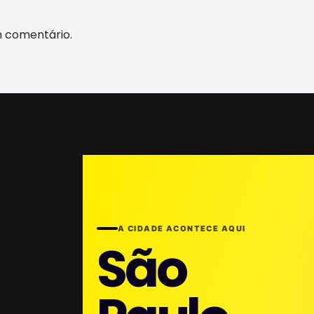
m comentário.
A CIDADE ACONTECE AQUI
São