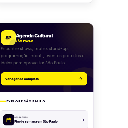
Agenda Cultural
SP
SÃO PAULO
Encontre shows, teatro, stand-up,
programação infantil, eventos gratuitos e
ideias para aproveitar São Paulo.
Ver agenda completa
EXPLORE SÃO PAULO
DESTAQUES
Fim de semana em São Paulo