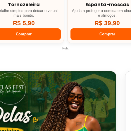
Tornozeleira
Espanta-moscas
talhe simples para deixar o visual
Ajuda a proteger a comida em chu
mais bonito.
e almoços.
R$ 5,90
R$ 39,90
Comprar
Comprar
Pub.