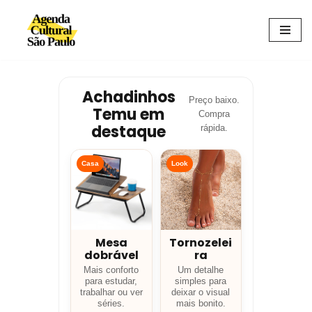
Avançar
para
o
conteúdo
Achadinhos
Preço baixo.
Temu em
Compra
destaque
rápida.
Casa
Look
Mesa
Tornozelei
dobrável
ra
Mais conforto
Um detalhe
para estudar,
simples para
trabalhar ou ver
deixar o visual
séries.
mais bonito.