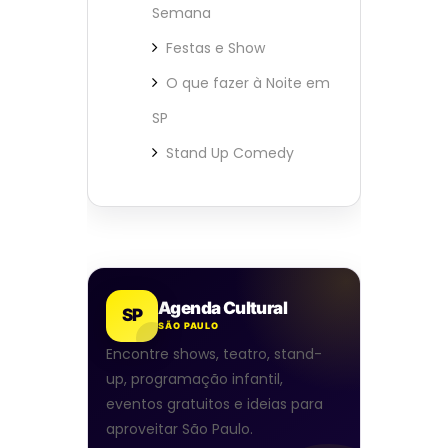
Semana
Festas e Show
O que fazer à Noite em
SP
Stand Up Comedy
Agenda Cultural
SP
SÃO PAULO
Encontre shows, teatro, stand-
up, programação infantil,
eventos gratuitos e ideias para
aproveitar São Paulo.