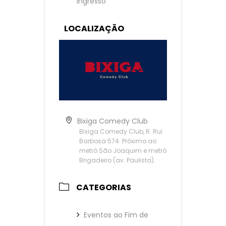
Ingresso
LOCALIZAÇÃO
Bixiga Comedy Club
Bixiga Comedy Club, R. Rui
Barbosa 574. Próximo ao
metrô São Joaquim e metrô
Brigadeiro (av. Paulista).
CATEGORIAS
Eventos ao Fim de