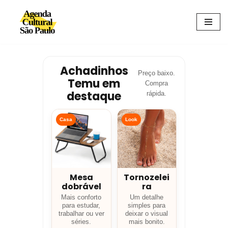
Avançar
para
o
conteúdo
Achadinhos
Preço baixo.
Temu em
Compra
destaque
rápida.
Casa
Look
Mesa
Tornozelei
dobrável
ra
Mais conforto
Um detalhe
para estudar,
simples para
trabalhar ou ver
deixar o visual
séries.
mais bonito.