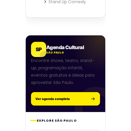
Stand Up Comedy
Agenda Cultural
SP
SÃO PAULO
Encontre shows, teatro, stand-
up, programação infantil,
eventos gratuitos e ideias para
aproveitar São Paulo.
Ver agenda completa
EXPLORE SÃO PAULO