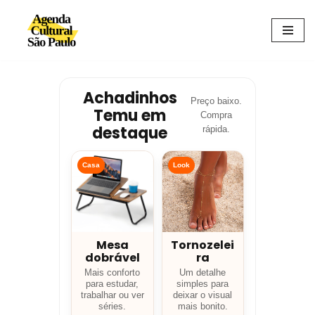
Avançar
para
o
conteúdo
Achadinhos
Preço baixo.
Temu em
Compra
destaque
rápida.
Casa
Look
Mesa
Tornozelei
dobrável
ra
Mais conforto
Um detalhe
para estudar,
simples para
trabalhar ou ver
deixar o visual
séries.
mais bonito.