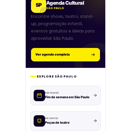
Agenda Cultural
SP
SÃO PAULO
Encontre shows, teatro, stand-
up, programação infantil,
eventos gratuitos e ideias para
aproveitar São Paulo.
Ver agenda completa
EXPLORE SÃO PAULO
DESTAQUES
Fim de semana em São Paulo
EM CARTAZ
Peças de teatro