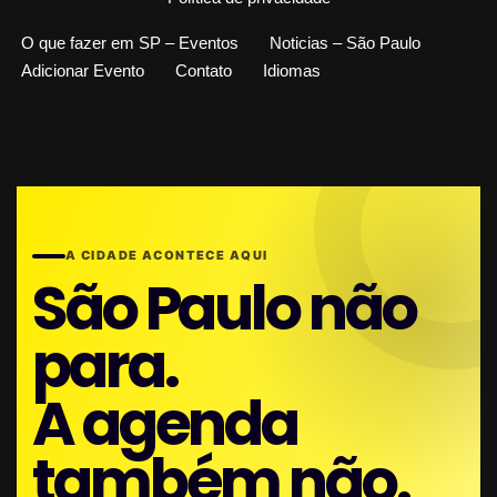
O que fazer em SP – Eventos
Noticias – São Paulo
Adicionar Evento
Contato
Idiomas
A CIDADE ACONTECE AQUI
São Paulo não
para.
A agenda
também não.