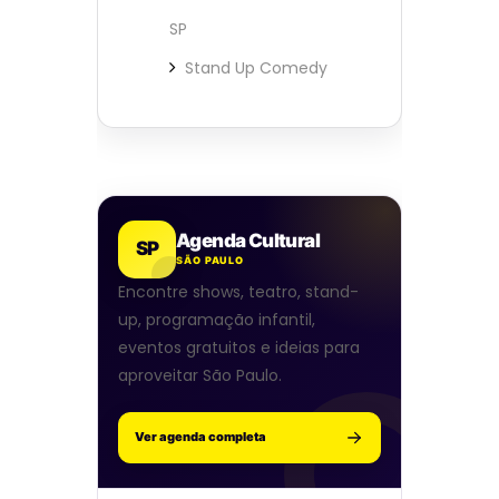
SP
Stand Up Comedy
Agenda Cultural
SP
SÃO PAULO
Encontre shows, teatro, stand-
up, programação infantil,
eventos gratuitos e ideias para
aproveitar São Paulo.
Ver agenda completa