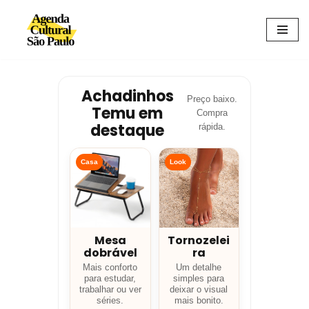
Avançar
para
o
conteúdo
Achadinhos
Preço baixo.
Temu em
Compra
destaque
rápida.
Casa
Look
Mesa
Tornozelei
dobrável
ra
Mais conforto
Um detalhe
para estudar,
simples para
trabalhar ou ver
deixar o visual
séries.
mais bonito.