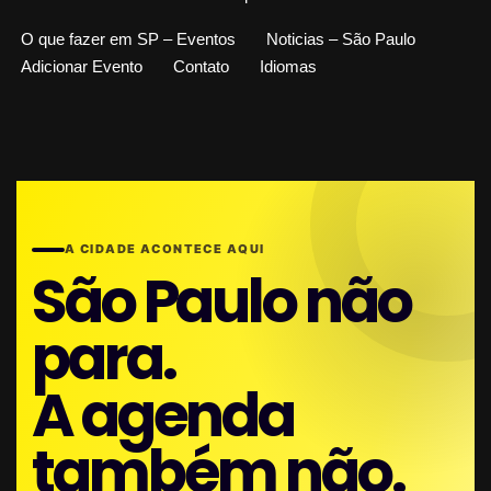
O que fazer em SP – Eventos
Noticias – São Paulo
Adicionar Evento
Contato
Idiomas
A CIDADE ACONTECE AQUI
São Paulo não
para.
A agenda
também não.