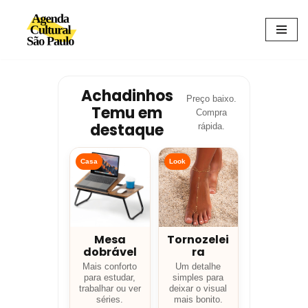
Avançar
para
o
conteúdo
Achadinhos
Preço baixo.
Temu em
Compra
destaque
rápida.
Casa
Look
Mesa
Tornozelei
dobrável
ra
Mais conforto
Um detalhe
para estudar,
simples para
trabalhar ou ver
deixar o visual
séries.
mais bonito.