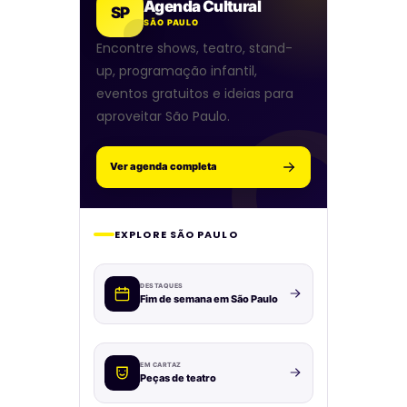
Agenda Cultural
SP
SÃO PAULO
Encontre shows, teatro, stand-
up, programação infantil,
eventos gratuitos e ideias para
aproveitar São Paulo.
Ver agenda completa
EXPLORE SÃO PAULO
DESTAQUES
Fim de semana em São Paulo
EM CARTAZ
Peças de teatro