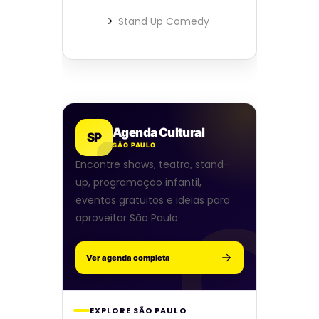
Stand Up Comedy
Agenda Cultural
SP
SÃO PAULO
Encontre shows, teatro, stand-
up, programação infantil,
eventos gratuitos e ideias para
aproveitar São Paulo.
Ver agenda completa
EXPLORE SÃO PAULO