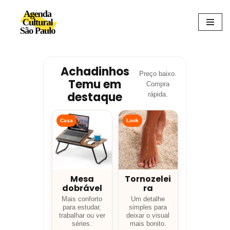
Avançar
para
o
conteúdo
Achadinhos
Preço baixo.
Temu em
Compra
destaque
rápida.
Casa
Look
Mesa
Tornozelei
dobrável
ra
Mais conforto
Um detalhe
para estudar,
simples para
trabalhar ou ver
deixar o visual
séries.
mais bonito.