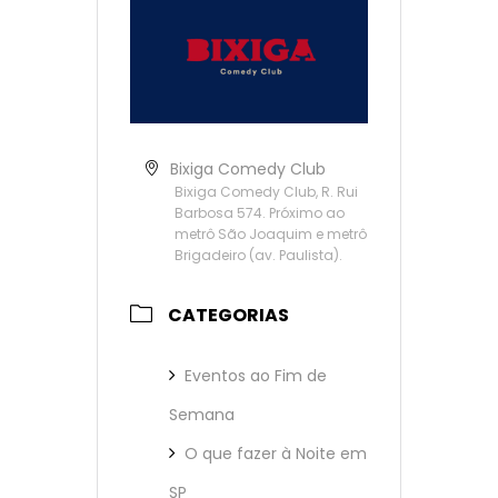
Bixiga Comedy Club
Bixiga Comedy Club, R. Rui
Barbosa 574. Próximo ao
metrô São Joaquim e metrô
Brigadeiro (av. Paulista).
CATEGORIAS
Eventos ao Fim de
Semana
O que fazer à Noite em
SP