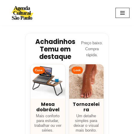
Avançar
para
o
conteúdo
Achadinhos
Preço baixo.
Temu em
Compra
destaque
rápida.
Casa
Look
Mesa
Tornozelei
dobrável
ra
Mais conforto
Um detalhe
para estudar,
simples para
trabalhar ou ver
deixar o visual
séries.
mais bonito.