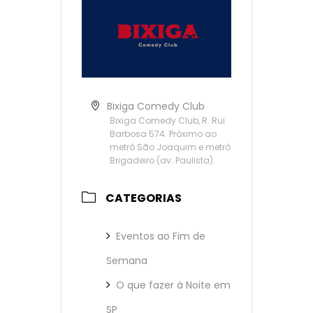
Bixiga Comedy Club
Bixiga Comedy Club, R. Rui
Barbosa 574. Próximo ao
metrô São Joaquim e metrô
Brigadeiro (av. Paulista).
CATEGORIAS
Eventos ao Fim de
Semana
O que fazer à Noite em
SP