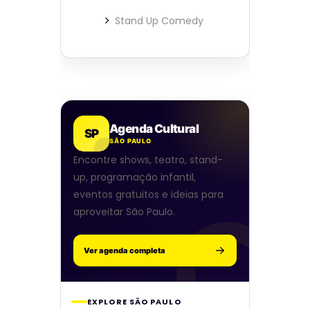
Stand Up Comedy
Agenda Cultural
SP
SÃO PAULO
Encontre shows, teatro, stand-
up, programação infantil,
eventos gratuitos e ideias para
aproveitar São Paulo.
Ver agenda completa
EXPLORE SÃO PAULO