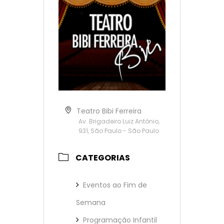
Teatro Bibi Ferreira
Av. Brigadeiro Luiz Antônio,
931, São Paulo - São Paulo
CATEGORIAS
Eventos ao Fim de
Semana
Programação Infantil