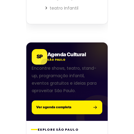
teatro Infantil
Agenda Cultural
SP
SÃO PAULO
Encontre shows, teatro, stand-
up, programação infantil,
eventos gratuitos e ideias para
aproveitar São Paulo.
Ver agenda completa
EXPLORE SÃO PAULO