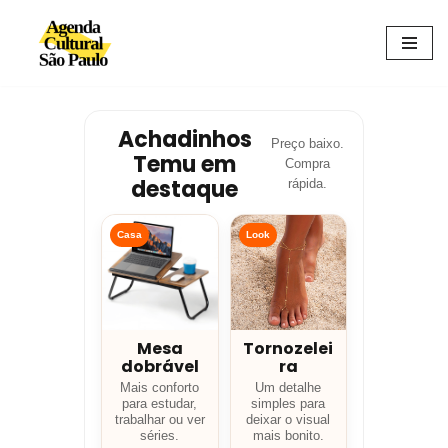
Avançar
para
o
conteúdo
Achadinhos
Preço baixo.
Temu em
Compra
destaque
rápida.
Casa
Look
Mesa
Tornozelei
dobrável
ra
Mais conforto
Um detalhe
para estudar,
simples para
trabalhar ou ver
deixar o visual
séries.
mais bonito.