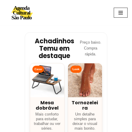
Avançar
para
o
conteúdo
Achadinhos
Preço baixo.
Temu em
Compra
destaque
rápida.
Casa
Look
Mesa
Tornozelei
dobrável
ra
Mais conforto
Um detalhe
para estudar,
simples para
trabalhar ou ver
deixar o visual
séries.
mais bonito.