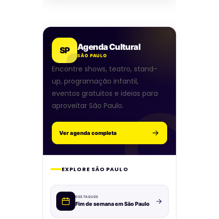
Agenda Cultural
SP
SÃO PAULO
Encontre shows, teatro, stand-
up, programação infantil,
eventos gratuitos e ideias para
aproveitar São Paulo.
Ver agenda completa
EXPLORE SÃO PAULO
DESTAQUES
Fim de semana em São Paulo