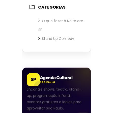
CATEGORIAS
O que fazer à Noite em
SP
Stand Up Comedy
Agenda Cultural
SP
SÃO PAULO
Encontre shows, teatro, stand-
up, programação infantil,
eventos gratuitos e ideias para
aproveitar São Paulo.