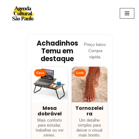
Avançar
para
o
conteúdo
Achadinhos
Preço baixo.
Temu em
Compra
destaque
rápida.
Casa
Look
Mesa
Tornozelei
dobrável
ra
Mais conforto
Um detalhe
para estudar,
simples para
trabalhar ou ver
deixar o visual
séries.
mais bonito.