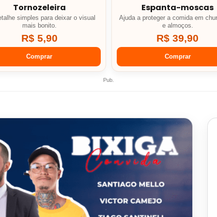
Tornozeleira
Espanta-moscas
talhe simples para deixar o visual
Ajuda a proteger a comida em chu
mais bonito.
e almoços.
R$ 5,90
R$ 39,90
Comprar
Comprar
Pub.