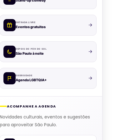
Stand-up comedy
ENTRADA LIVRE
Eventos gratuitos
DEPOIS DO PÔR DO SOL
São Paulo à noite
DIVERSIDADE
Agenda LGBTQIA+
ACOMPANHE A AGENDA
Novidades culturais, eventos e sugestões
para aproveitar São Paulo.