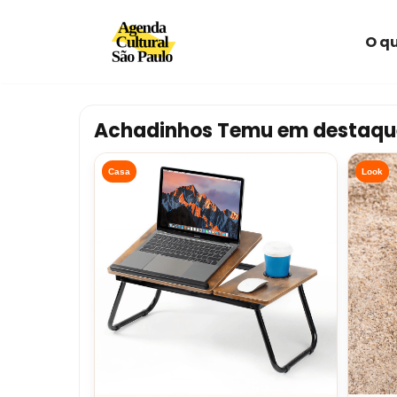
O qu
Avançar
para
o
conteúdo
Achadinhos Temu em destaqu
Casa
Look