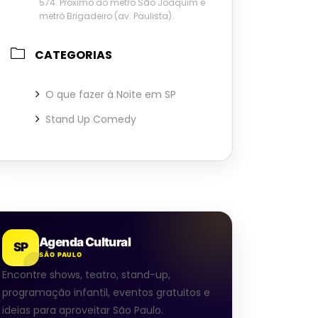
574. Próximo ao metrô São Joaquim e
metrô Brigadeiro (av. Paulista).
CATEGORIAS
O que fazer à Noite em SP
Stand Up Comedy
Agenda Cultural
SP
SÃO PAULO
Encontre shows, teatro, stand-up,
programação infantil, eventos gratuitos e
ideias para aproveitar São Paulo.