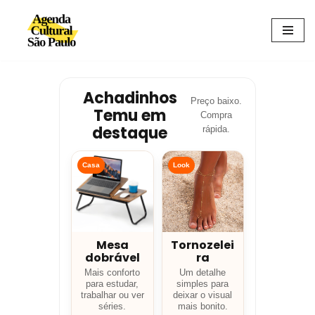
Avançar
para
o
conteúdo
Achadinhos
Preço baixo.
Temu em
Compra
destaque
rápida.
Casa
Look
Mesa
Tornozelei
dobrável
ra
Mais conforto
Um detalhe
para estudar,
simples para
trabalhar ou ver
deixar o visual
séries.
mais bonito.