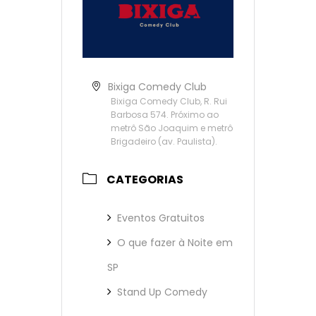
Bixiga Comedy Club
Bixiga Comedy Club, R. Rui
Barbosa 574. Próximo ao
metrô São Joaquim e metrô
Brigadeiro (av. Paulista).
CATEGORIAS
Eventos Gratuitos
O que fazer à Noite em
SP
Stand Up Comedy