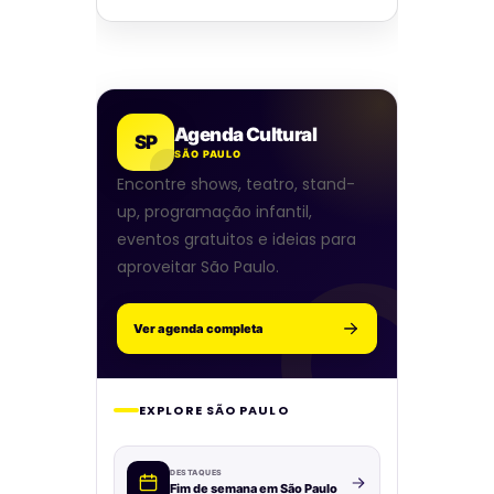
Agenda Cultural
SP
SÃO PAULO
Encontre shows, teatro, stand-
up, programação infantil,
eventos gratuitos e ideias para
aproveitar São Paulo.
Ver agenda completa
EXPLORE SÃO PAULO
DESTAQUES
Fim de semana em São Paulo