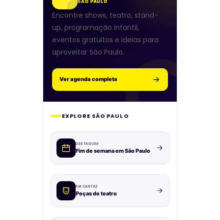
SÃO PAULO
Encontre shows, teatro, stand-
up, programação infantil,
eventos gratuitos e ideias para
aproveitar São Paulo.
Ver agenda completa
EXPLORE SÃO PAULO
DESTAQUES
Fim de semana em São Paulo
EM CARTAZ
Peças de teatro