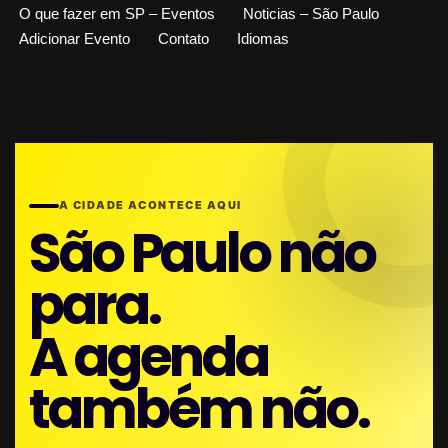
O que fazer em SP – Eventos
Noticias – São Paulo
Adicionar Evento
Contato
Idiomas
A CIDADE ACONTECE AQUI
São Paulo não
para.
A agenda
também não.