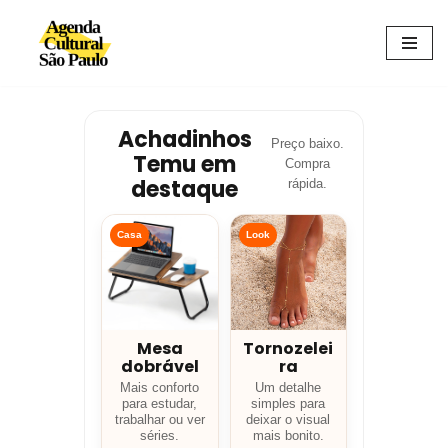
Avançar
para
o
conteúdo
Achadinhos
Preço baixo.
Temu em
Compra
destaque
rápida.
Casa
Look
Mesa
Tornozelei
dobrável
ra
Mais conforto
Um detalhe
para estudar,
simples para
trabalhar ou ver
deixar o visual
séries.
mais bonito.