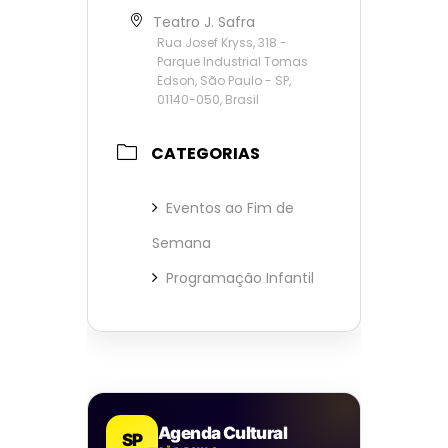
Teatro J. Safra
Rua Josef Kryss, 318 -
Parque Industrial Tomas
Edson, São Paulo - SP,
01140-050, Brasil
CATEGORIAS
Eventos ao Fim de
Semana
Programação Infantil
Agenda Cultural
SP