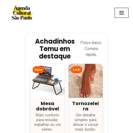
Avançar
para
o
conteúdo
Achadinhos
Preço baixo.
Temu em
Compra
destaque
rápida.
Casa
Look
Mesa
Tornozelei
dobrável
ra
Mais conforto
Um detalhe
para estudar,
simples para
trabalhar ou ver
deixar o visual
séries.
mais bonito.