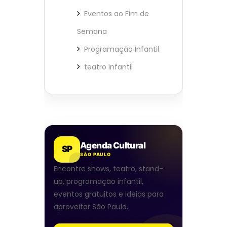
Eventos ao Fim de
Semana
Programação Infantil
teatro Infantil
Agenda Cultural
SP
SÃO PAULO
Encontre shows, teatro, stand-
up, programação infantil,
eventos gratuitos e ideias para
aproveitar São Paulo.