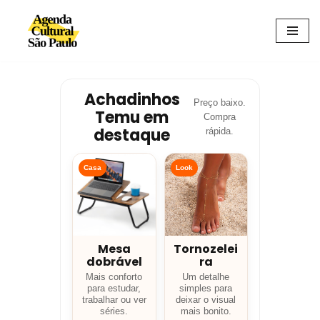
Avançar
para
o
conteúdo
Achadinhos
Preço baixo.
Temu em
Compra
destaque
rápida.
Casa
Look
Mesa
Tornozelei
dobrável
ra
Mais conforto
Um detalhe
para estudar,
simples para
trabalhar ou ver
deixar o visual
séries.
mais bonito.