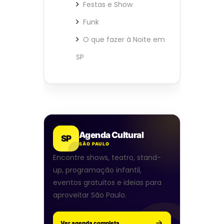
Festas e Show
Funk
O que fazer à Noite em
SP
Agenda Cultural
SP
SÃO PAULO
Encontre shows, teatro, stand-
up, programação infantil,
eventos gratuitos e ideias para
aproveitar São Paulo.
Ver agenda completa