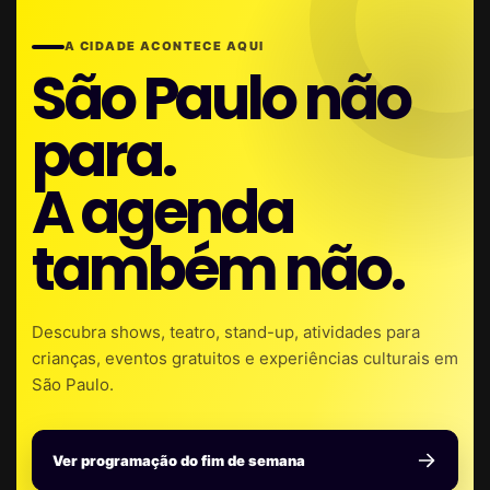
A CIDADE ACONTECE AQUI
São Paulo não
para.
A agenda
também não.
Descubra shows, teatro, stand-up, atividades para
crianças, eventos gratuitos e experiências culturais em
São Paulo.
Ver programação do fim de semana