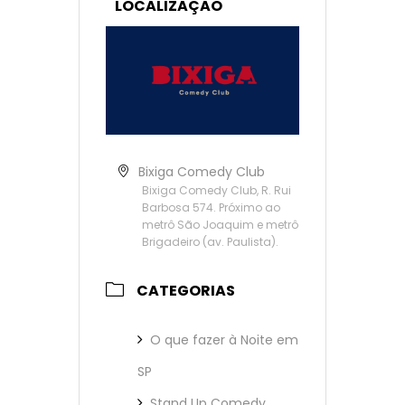
LOCALIZAÇÃO
Bixiga Comedy Club
Bixiga Comedy Club, R. Rui
Barbosa 574. Próximo ao
metrô São Joaquim e metrô
Brigadeiro (av. Paulista).
CATEGORIAS
O que fazer à Noite em
SP
Stand Up Comedy