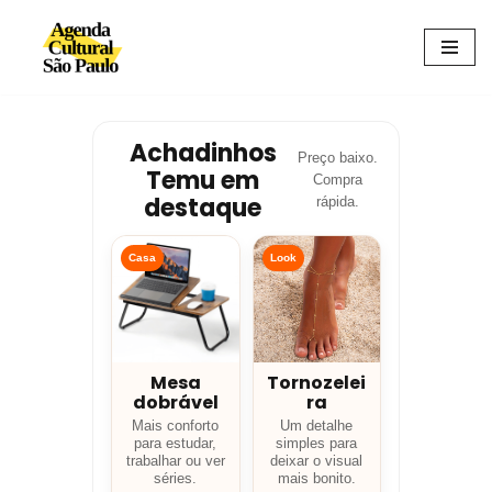
Avançar
para
o
conteúdo
Achadinhos
Preço baixo.
Temu em
Compra
destaque
rápida.
Casa
Look
Mesa
Tornozelei
dobrável
ra
Mais conforto
Um detalhe
para estudar,
simples para
trabalhar ou ver
deixar o visual
séries.
mais bonito.