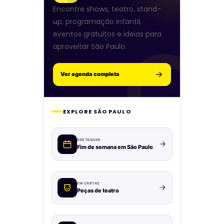
Encontre shows, teatro, stand-
up, programação infantil,
eventos gratuitos e ideias para
aproveitar São Paulo.
Ver agenda completa
EXPLORE SÃO PAULO
DESTAQUES
Fim de semana em São Paulo
EM CARTAZ
Peças de teatro