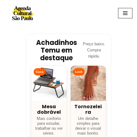
Avançar
para
o
conteúdo
Achadinhos
Preço baixo.
Temu em
Compra
destaque
rápida.
Casa
Look
Mesa
Tornozelei
dobrável
ra
Mais conforto
Um detalhe
para estudar,
simples para
trabalhar ou ver
deixar o visual
séries.
mais bonito.