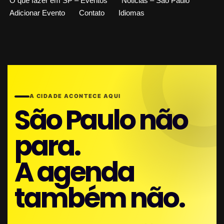
O que fazer em SP – Eventos
Noticias – São Paulo
Adicionar Evento
Contato
Idiomas
A CIDADE ACONTECE AQUI
São Paulo não
para.
A agenda
também não.