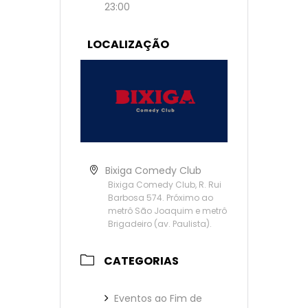
23:00
LOCALIZAÇÃO
Bixiga Comedy Club
Bixiga Comedy Club, R. Rui
Barbosa 574. Próximo ao
metrô São Joaquim e metrô
Brigadeiro (av. Paulista).
CATEGORIAS
Eventos ao Fim de