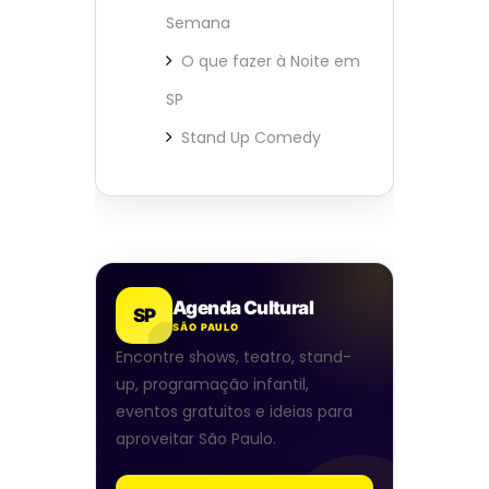
Semana
O que fazer à Noite em
SP
Stand Up Comedy
Agenda Cultural
SP
SÃO PAULO
Encontre shows, teatro, stand-
up, programação infantil,
eventos gratuitos e ideias para
aproveitar São Paulo.