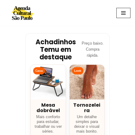
Avançar
para
o
conteúdo
Achadinhos
Preço baixo.
Temu em
Compra
destaque
rápida.
Casa
Look
Mesa
Tornozelei
dobrável
ra
Mais conforto
Um detalhe
para estudar,
simples para
trabalhar ou ver
deixar o visual
séries.
mais bonito.