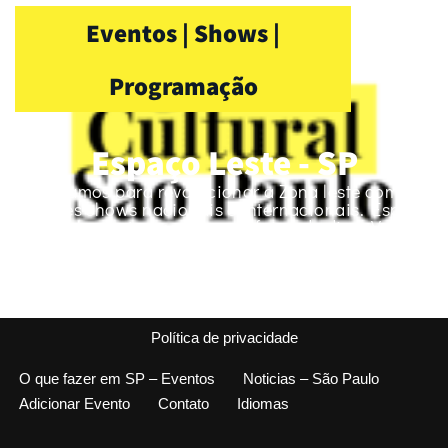
Eventos | Shows |
Programação
Espaço Leste - SP
Chegamos para revolucionar a Zona leste com os
maiores shows nacionais e internacionais. Espaço
aconchegante que só quem foi pode dizer Venha
curtir um som aproveitar nossa cascata e com a
maior experiência em 02 palcos alternativos
Política de privacidade
O que fazer em SP – Eventos
Noticias – São Paulo
Adicionar Evento
Contato
Idiomas