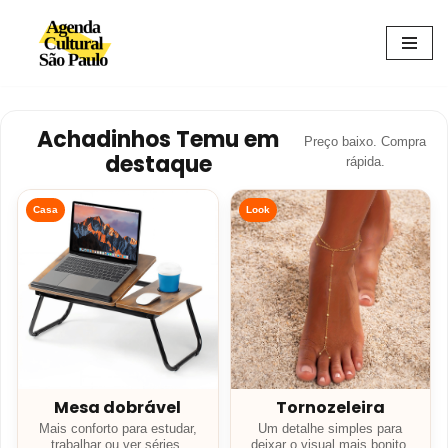
Avançar
para
o
conteúdo
Achadinhos Temu em
Preço baixo. Compra
destaque
rápida.
Casa
Look
Mesa dobrável
Tornozeleira
Mais conforto para estudar,
Um detalhe simples para
trabalhar ou ver séries.
deixar o visual mais bonito.