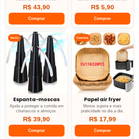
R$ 43,90
R$ 5,90
Comprar
Comprar
Verão
Cozinha
Espanta-moscas
Papel air fryer
Ajuda a proteger a comida em
Menos sujeira e mais
churrascos e almoços.
praticidade no dia a dia.
R$ 39,90
R$ 17,99
Comprar
Comprar