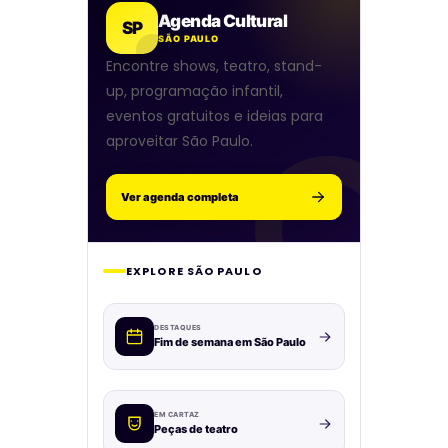
Agenda Cultural
SP
SÃO PAULO
Encontre shows, teatro, stand-
up, programação infantil,
eventos gratuitos e ideias para
aproveitar São Paulo.
Ver agenda completa
EXPLORE SÃO PAULO
DESTAQUES
Fim de semana em São Paulo
EM CARTAZ
Peças de teatro