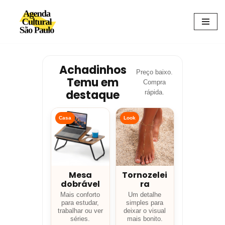
Avançar
para
o
conteúdo
Achadinhos
Preço baixo.
Temu em
Compra
destaque
rápida.
Casa
Look
Mesa
Tornozelei
dobrável
ra
Mais conforto
Um detalhe
para estudar,
simples para
trabalhar ou ver
deixar o visual
séries.
mais bonito.