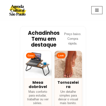
Avançar
para
o
conteúdo
Achadinhos
Preço baixo.
Temu em
Compra
destaque
rápida.
Casa
Look
Mesa
Tornozelei
dobrável
ra
Mais conforto
Um detalhe
para estudar,
simples para
trabalhar ou ver
deixar o visual
séries.
mais bonito.