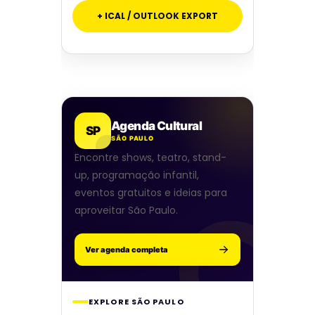
+ ICAL / OUTLOOK EXPORT
Agenda Cultural
SP
SÃO PAULO
Encontre shows, teatro, stand-
up, programação infantil,
eventos gratuitos e ideias para
aproveitar São Paulo.
Ver agenda completa
EXPLORE SÃO PAULO