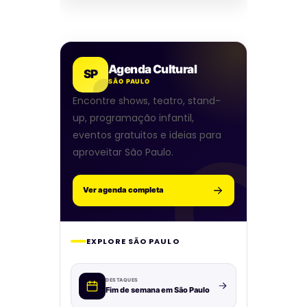
Agenda Cultural
SP
SÃO PAULO
Encontre shows, teatro, stand-
up, programação infantil,
eventos gratuitos e ideias para
aproveitar São Paulo.
Ver agenda completa
EXPLORE SÃO PAULO
DESTAQUES
Fim de semana em São Paulo