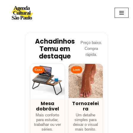
Avançar
para
o
conteúdo
Achadinhos
Preço baixo.
Temu em
Compra
destaque
rápida.
Casa
Look
Mesa
Tornozelei
dobrável
ra
Mais conforto
Um detalhe
para estudar,
simples para
trabalhar ou ver
deixar o visual
séries.
mais bonito.