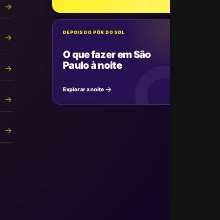
DEPOIS DO PÔR DO SOL
O que fazer em São
Paulo à noite
Explorar a noite