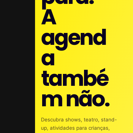
A
agend
a
també
m não.
Descubra shows, teatro, stand-
up, atividades para crianças,