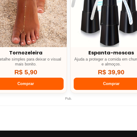
Tornozeleira
Espanta-moscas
talhe simples para deixar o visual
Ajuda a proteger a comida em chur
mais bonito.
e almoços.
R$ 5,90
R$ 39,90
Comprar
Comprar
Pub.