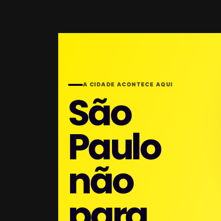
A CIDADE ACONTECE AQUI
São
Paulo
não
para.