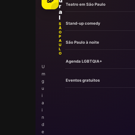
u
SP
Teatro em São Paulo
r
a
l
Stand-up comedy
S
Ã
O
P
A
São Paulo à noite
U
L
O
Agenda LGBTQIA+
U
m
Eventos gratuitos
g
u
i
a
i
n
d
e