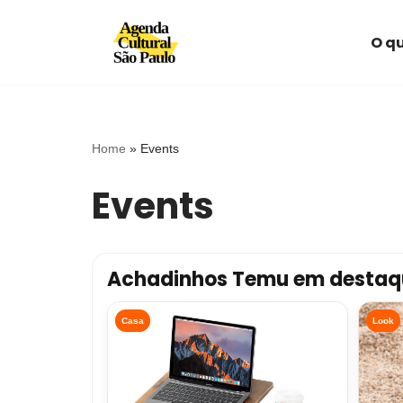
O qu
Avançar
para
o
conteúdo
Home
»
Events
Events
Achadinhos Temu em destaq
Casa
Look